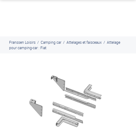
J'en profite
Paiement en ligne sécurisé, en 4x par Paypal
Franssen Loisirs
/
Camping car
/
Attelages et faisceaux
/
Attelage
pour camping-car : Fiat