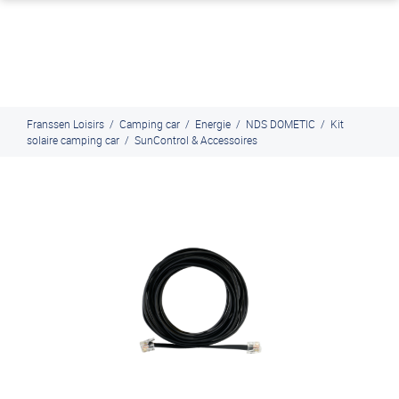
J'en profite
Paiement en ligne sécurisé, en 4x par Paypal
Franssen Loisirs
/
Camping car
/
Energie
/
NDS DOMETIC
/
Kit
solaire camping car
/
SunControl & Accessoires