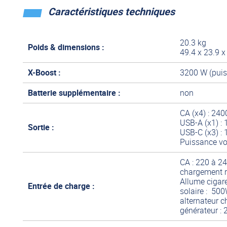
Caractéristiques techniques
20.3 kg
Poids & dimensions :
49.4 x 23.9 
X-Boost :
3200 W (puis
Batterie supplémentaire :
non
CA (x4) : 24
USB-A (x1) :
Sortie :
USB-C (x3) :
Puissance vo
CA : 220 à 2
chargement 
Allume cigare
Entrée de charge :
solaire : 50
alternateur 
générateur 