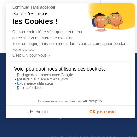
Continuer sans accepter
Salut c'est nous...
les Cookies !
89,00 €
Expédié sous 3 semaines
On a attendu d'être sûrs que le contenu
de ce site vous intéresse avant de
vous déranger, mais on aimerait bien vous accompagner pendant
votre visite...
C'est OK pour vous ?
Voici pourquoi nous utilisons des cookies.
Partage de données avec Google
Mesure d'audience & Analytics
INFORMATIONS COMPLÉMENTAIRES
Expérience utilisateur
Publicité ciblée
Guide d'achat
Tutoriels vidéos
Consentements certifiés par
Blog
Je choisis
OK pour moi
Conditions générales de vente
Plateforme de Gestion du Consentement : Personnalisez vo
Axeptio
consent
Notre plateforme vous permet d'adapter et de gérer vos param
/