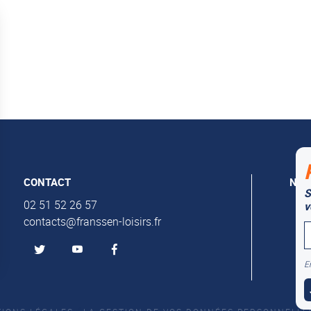
CONTACT
NOS
S
Al
02 51 52 26 57
v
contacts@franssen-loisirs.fr
Mu
En
s Options
ètres de confidentialité, en garantissant la conformité avec le
/