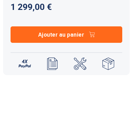
1 299,00 €
NDS DOMETIC
Autres accessoires
EcoFlow
le effet
terie externe / chargeur
Créer un compte
KO (HY4)
-Ko
Ajouter au panier
tres accessoires
REMORQUE YO
accessoires remorque YO
Éléments de confort