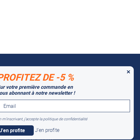
✕
PROFITEZ DE -5 %
 MARQUES PARTENAIRES
ur votre première commande en
tago
ous abonnant à notre newsletter !
lti-Mover
 m’inscrivant, j’accepte la politique de confidentialité
J'en profite
s réglementations. Personnalisez vos préférences pour contrôler
/