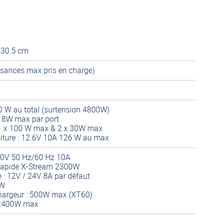
x 30.5 cm
sances max pris en charge)
00 W au total (surtension 4800W)
 18W max par port
 1 x 100 W max & 2 x 30W max
iture : 12.6V 10A 126 W au max
40V 50 Hz/60 Hz 10A
rapide X-Stream 2300W
 : 12V / 24V 8A par défaut
0W
chargeur : 500W max (XT60)
: 2400W max