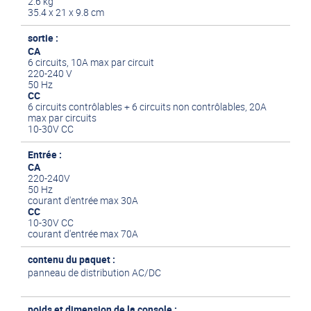
2.6 kg
35.4 x 21 x 9.8 cm
sortie :
CA
6 circuits, 10A max par circuit
220-240 V
50 Hz
CC
6 circuits contrôlables + 6 circuits non contrôlables, 20A
max par circuits
10-30V CC
Entrée :
CA
220-240V
50 Hz
courant d'entrée max 30A
CC
10-30V CC
courant d'entrée max 70A
contenu du paquet :
panneau de distribution AC/DC
poids et dimension de la console :