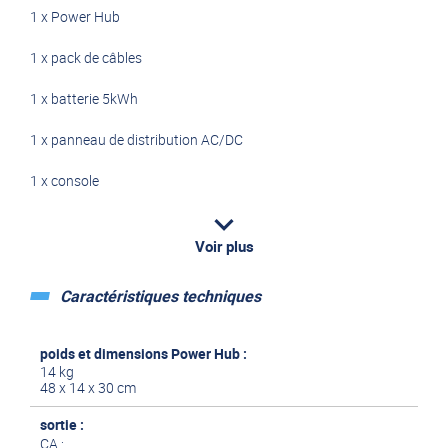
1 x Power Hub
1 x pack de câbles
1 x batterie 5kWh
1 x panneau de distribution AC/DC
1 x console
1 x sangle de montage de batterie
Voir plus
Caractéristiques techniques
il ne vous reste plus qu'à ajouter la capacité dont vous avez
besoin.
poids et dimensions Power Hub :
14 kg
48 x 14 x 30 cm
sortie :
CA :