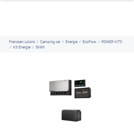
J'en profite
Paiement en ligne sécurisé, en 4x par Paypal
Franssen Loisirs
/
Camping car
/
Energie
/
EcoFlow
/
POWER KITS
/
Kit Energie
/
5kWh