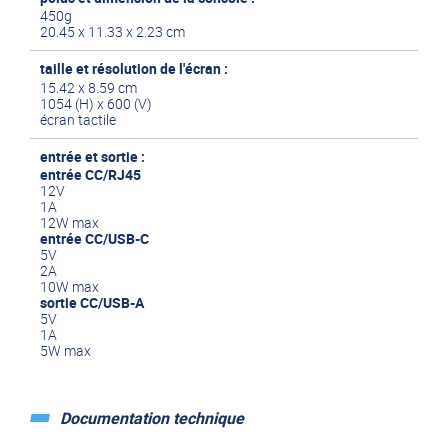
450g
20.45 x 11.33 x 2.23 cm
taille et résolution de l'écran :
15.42 x 8.59 cm
1054 (H) x 600 (V)
écran tactile
entrée et sortie :
entrée CC/RJ45
12V
1A
12W max
entrée CC/USB-C
5V
2A
10W max
sortie CC/USB-A
5V
1A
5W max
Documentation technique