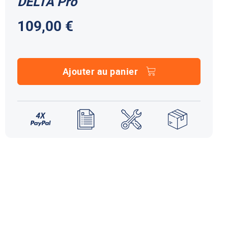
DELTA Pro
NDS DOMETIC
Autres accessoires
109,00 €
EcoFlow
le effet
terie externe / chargeur
Créer un compte
KO (HY4)
-Ko
tres accessoires
Ajouter au panier
REMORQUE YO
accessoires remorque YO
Éléments de confort