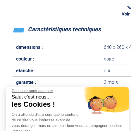
Contenu de la boîte
Voir
Sac DELTA Pro d'EcoFlow
Caractéristiques techniques
Dans la limite des stocks disponibles
dimensions :
640 x 260 x
couleur :
noire
étanche :
oui
garantie :
3 mois
Continuer sans accepter
Salut c'est nous...
Documentation technique
les Cookies !
On a attendu d'être sûrs que le contenu
Télécharger
de ce site vous intéresse avant de
vous déranger, mais on aimerait bien vous accompagner pendant