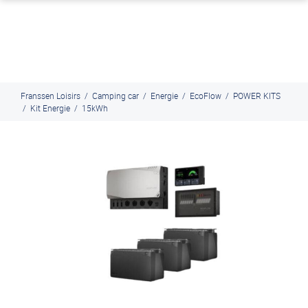
J'en profite
Paiement en ligne sécurisé, en 4x par Paypal
Franssen Loisirs
/
Camping car
/
Energie
/
EcoFlow
/
POWER KITS
/
Kit Energie
/
15kWh