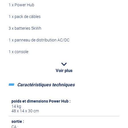
1 x Power Hub
1 x pack de câbles
3 x batteries 5kWh
1 x panneau de distribution AC/DC
1 x console
3 x sangles de montage de batterie
Voir plus
Caractéristiques techniques
il ne vous reste plus qu'à ajouter la capacité dont vous avez
besoin.
poids et dimensions Power Hub :
14 kg
48 x 14 x 30 cm
sortie :
CA :