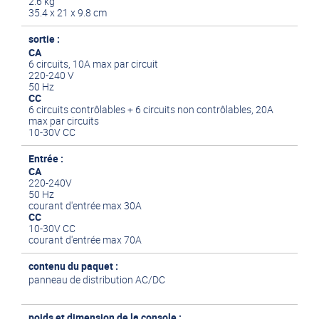
2.6 kg
35.4 x 21 x 9.8 cm
sortie :
CA
6 circuits, 10A max par circuit
220-240 V
50 Hz
CC
6 circuits contrôlables + 6 circuits non contrôlables, 20A
max par circuits
10-30V CC
Entrée :
CA
220-240V
50 Hz
courant d'entrée max 30A
CC
10-30V CC
courant d'entrée max 70A
contenu du paquet :
panneau de distribution AC/DC
poids et dimension de la console :