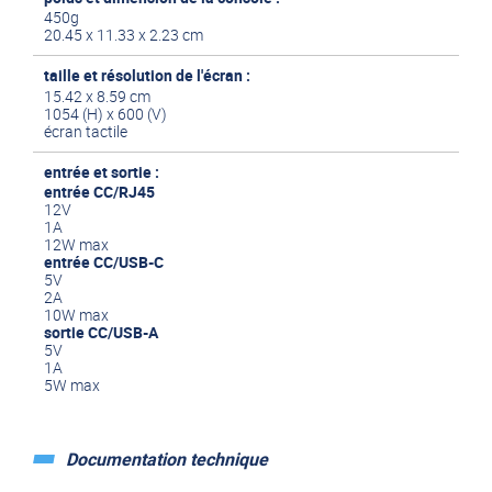
450g
20.45 x 11.33 x 2.23 cm
taille et résolution de l'écran :
15.42 x 8.59 cm
1054 (H) x 600 (V)
écran tactile
entrée et sortie :
entrée CC/RJ45
12V
1A
12W max
entrée CC/USB-C
5V
2A
10W max
sortie CC/USB-A
5V
1A
5W max
Documentation technique