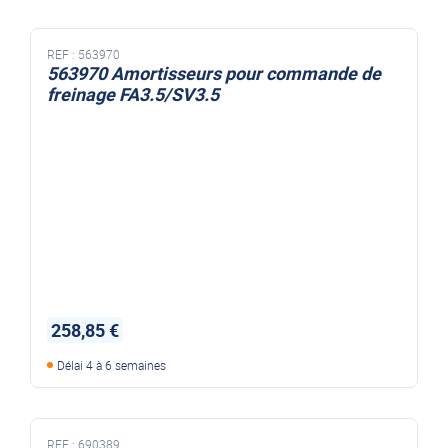
REF :
563970
563970 Amortisseurs pour commande de
freinage FA3.5/SV3.5
258,85 €
Délai 4 à 6 semaines
REF :
690389