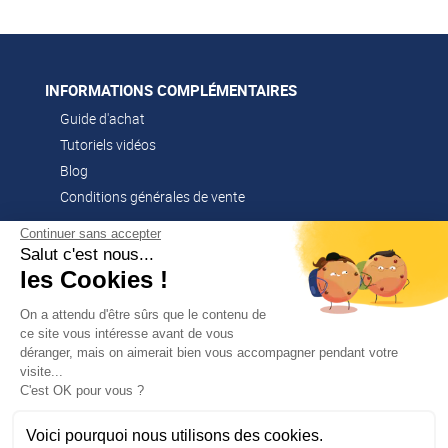
INFORMATIONS COMPLÉMENTAIRES
Guide d'achat
Tutoriels vidéos
Blog
Conditions générales de vente
Continuer sans accepter
Salut c'est nous...
CONTACT
les Cookies !
02 51 52 26 57
contacts@franssen-loisirs.fr
On a attendu d'être sûrs que le contenu de
ce site vous intéresse avant de vous
déranger, mais on aimerait bien vous accompagner pendant votre
visite...
✕
C'est OK pour vous ?
PROFITEZ DE -5 %
Sur votre première commande en
NOS MARQUES PARTENAIRES
vous abonnant à notre newsletter !
Voici pourquoi nous utilisons des cookies.