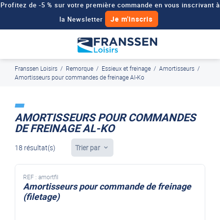
Profitez de -5 % sur votre première commande en vous inscrivant à
Je m'inscris
la Newsletter
Besoin d'un devis personnalisé pour votre véhicule de loisirs ?
Demander un devis
Franssen Loisirs
/
Remorque
/
Essieux et freinage
/
Amortisseurs
/
J'en profite
Paiement en ligne sécurisé, en 4x par Paypal
Amortisseurs pour commandes de freinage Al-Ko
AMORTISSEURS POUR COMMANDES
DE FREINAGE AL-KO
18 résultat(s)
Trier par
REF :
amortfil
Amortisseurs pour commande de freinage
(filetage)