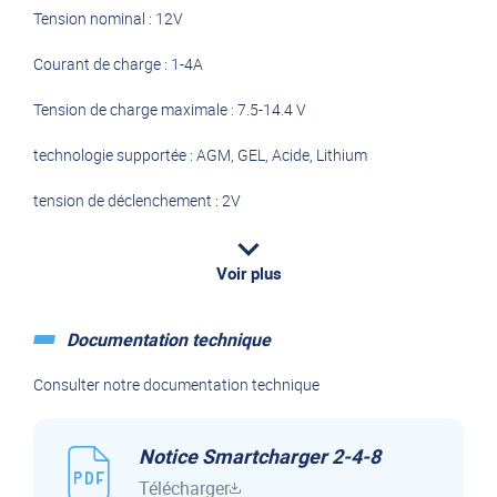
Tension nominal : 12V
Courant de charge : 1-4A
Tension de charge maximale : 7.5-14.4 V
technologie supportée : AGM, GEL, Acide, Lithium
tension de déclenchement : 2V
Capacité de charge de la batterie : 5-80Ah
Voir plus
Capacité d'entretien de la batterie : jusqu'à 100Ah
Méthode de charge : en 9 étapes
Documentation technique
Protection : IP65
Consulter notre documentation technique
Notice Smartcharger 2-4-8
smartCHARGER est une gamme de chargeurs avancés,
Télécharger
équipés de microprocesseurs sophistiqués, pour répondre aux