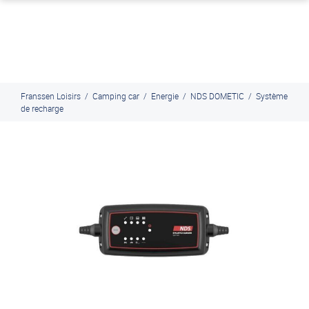
J'en profite
Paiement en ligne sécurisé, en 4x par Paypal
Franssen Loisirs
/
Camping car
/
Energie
/
NDS DOMETIC
/
Système
de recharge