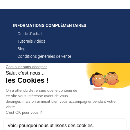
INFORMATIONS COMPLÉMENTAIRES
Guide d'achat
Tutoriels vidéos
Blog
Conditions générales de vente
Continuer sans accepter
Salut c'est nous...
CONTACT
les Cookies !
02 51 52 26 57
contacts@franssen-loisirs.fr
On a attendu d'être sûrs que le contenu de
ce site vous intéresse avant de vous
déranger, mais on aimerait bien vous accompagner pendant votre
visite...
✕
C'est OK pour vous ?
PROFITEZ DE -5 %
Sur votre première commande en
NOS MARQUES PARTENAIRES
vous abonnant à notre newsletter !
Voici pourquoi nous utilisons des cookies.