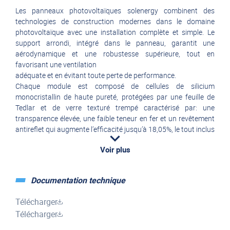
Les panneaux photovoltaïques solenergy combinent des
technologies de construction modernes dans le domaine
photovoltaïque avec une installation complète et simple. Le
support arrondi, intégré dans le panneau, garantit une
aérodynamique et une robustesse supérieure, tout en
favorisant une ventilation
adéquate et en évitant toute perte de performance.
Chaque module est composé de cellules de silicium
monocristallin de haute pureté, protégées par une feuille de
Tedlar et de verre texturé trempé caractérisé par: une
transparence élevée, une faible teneur en fer et un revêtement
antireflet qui augmente l’efficacité jusqu’à 18,05%, le tout inclus
dans deux feuilles EVA ( Ethylène Vinyl Acetate). Des diodes by-
Voir plus
pass spéciales protègent les cellules contre les surtensions et
minimisent les pertes de puissance dues à d’éventuels
phénomènes d’ombrage.
Documentation technique
Les modules solenergy répondent aux normes de qualité et de
sécurité les plus strictes, aux certifications IEC61215,
Télécharger
IEC61730, et ISO9001 / ISO14000 et résistent aux conditions
Télécharger
environnementales et de pollution les plus sévères.