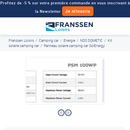
Profitez de -5 % sur votre première commande en vous inscrivant à
Je m'inscris
la Newsletter
Besoin d'un devis personnalisé pour votre véhicule de loisirs ?
Demander un devis
Franssen Loisirs
/
Camping car
/
Energie
/
NDS DOMETIC
/
Kit
J'en profite
Paiement en ligne sécurisé, en 4x par Paypal
solaire camping car
/
Panneau solaire camping car SolEnergy