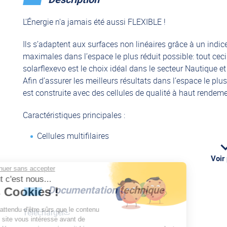
L'Énergie n'a jamais été aussi FLEXIBLE !
Ils s’adaptent aux surfaces non linéaires grâce à un indice
maximales dans l’espace le plus réduit possible: tout ceci
solarflexevo est le choix idéal dans le secteur Nautique e
Afin d’assurer les meilleurs résultats dans l’espace le pl
est construite avec des cellules de qualité à haut rendeme
Caractéristiques principales :
Cellules multifilaires
Encapsulé avec 9 couches
Voir
Immunisé contre les micro-ruptures
Continuer sans accepter
Salut c'est nous...
Rendement 20%
Documentation technique
les Cookies !
Excellentes performances à haute température
Faible perte de puissance en cas d’ombrage
On a attendu d'être sûrs que le contenu
Télécharger
de ce site vous intéresse avant de