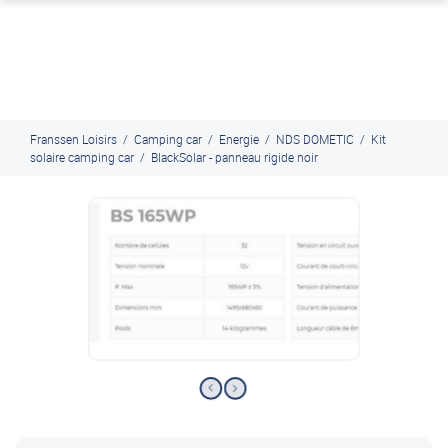
J'en profite
Paiement en ligne sécurisé, en 4x par Paypal
Franssen Loisirs
/
Camping car
/
Energie
/
NDS DOMETIC
/
Kit
solaire camping car
/
BlackSolar - panneau rigide noir