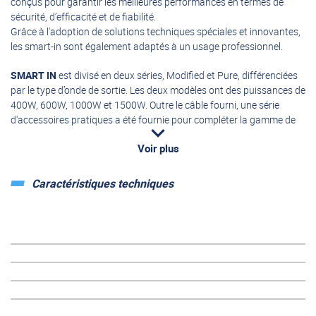
conçus pour garantir les meilleures performances en termes de
sécurité, d’efficacité et de fiabilité.
Grâce à l'adoption de solutions techniques spéciales et innovantes,
les smart-in sont également adaptés à un usage professionnel.
SMART
IN
est divisé en deux séries,
Modified
et
Pure,
différenciées
par le type d’onde de sortie.
Les deux modèles ont des puissances de
400W, 600W, 1000W et 1500W.
Outre le câble fourni, une série
d'accessoires pratiques a été fournie pour compléter la gamme de
smart-in.
Voir plus
Caractéristiques principales
Caractéristiques techniques
Système haute fréquence
Haute efficacité jusqu'à 93%
Faible autoconsommation
Entrée avec connecteurs professionnels
Prédisposition pour le contrôle à distance On / Off