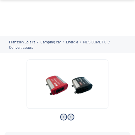
J'en profite
Paiement en ligne sécurisé, en 4x par Paypal
Franssen Loisirs
/
Camping car
/
Energie
/
NDS DOMETIC
/
Convertisseurs