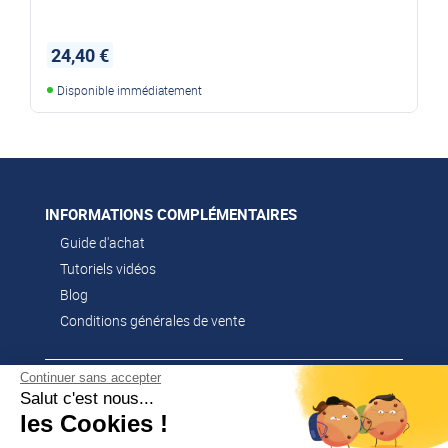
24,40 €
Disponible immédiatement
INFORMATIONS COMPLÉMENTAIRES
Guide d'achat
Tutoriels vidéos
Blog
Conditions générales de vente
Continuer sans accepter
CONTACT
Salut c'est nous...
02 51 52 26 57
les Cookies !
contacts@franssen-loisirs.fr