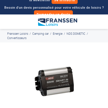
Besoin d'un devis personnalisé pour votre véhicule de loisirs ?
Demander un devis
J'en profite
Paiement en ligne sécurisé, en 4x par Paypal
Franssen Loisirs
/
Camping car
/
Energie
/
NDS DOMETIC
/
Convertisseurs