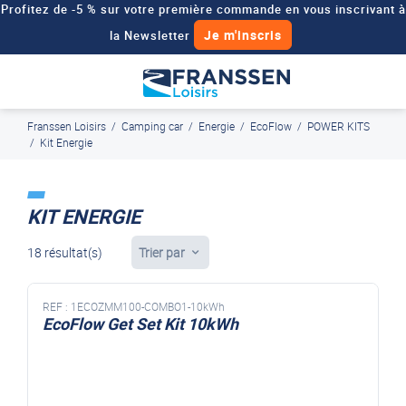
Profitez de -5 % sur votre première commande en vous inscrivant à
Je m'inscris
la Newsletter
Besoin d'un devis personnalisé pour votre véhicule de loisirs ?
Demander un devis
Franssen Loisirs
/
Camping car
/
Energie
/
EcoFlow
/
POWER KITS
J'en profite
Paiement en ligne sécurisé, en 4x par Paypal
/
Kit Energie
KIT ENERGIE
18 résultat(s)
Trier par
REF :
1ECOZMM100-COMBO1-10kWh
EcoFlow Get Set Kit 10kWh