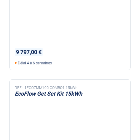
9 797,00 €
Délai 4 à 6 semaines
REF :
1ECOZMM100-COMBO1-15kWh
EcoFlow Get Set Kit 15kWh