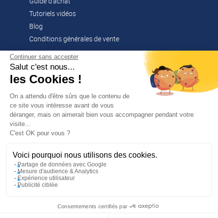
Guide d'achat
Tutoriels vidéos
Blog
Conditions générales de vente
Continuer sans accepter
Salut c'est nous...
CONTACT
les Cookies !
02 51 52 26 57
contacts@franssen-loisirs.fr
On a attendu d'être sûrs que le contenu de
ce site vous intéresse avant de vous
déranger, mais on aimerait bien vous accompagner pendant votre
visite...
✕
C'est OK pour vous ?
PROFITEZ DE -5 %
Sur votre première commande en
NOS MARQUES PARTENAIRES
vous abonnant à notre newsletter !
Voici pourquoi nous utilisons des cookies.
Altago
Partage de données avec Google
Mesure d'audience & Analytics
Multi-Mover
Expérience utilisateur
Publicité ciblée
En m’inscrivant, j’accepte la politique de confidentialité
Consentements certifiés par
/
J'en profite
UNE RÉALISATION MEDIAPILOTE
MENTIONS