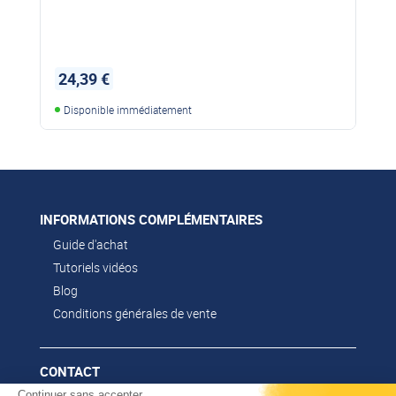
24,39 €
Disponible immédiatement
INFORMATIONS COMPLÉMENTAIRES
Guide d'achat
Tutoriels vidéos
Blog
Conditions générales de vente
CONTACT
Continuer sans accepter