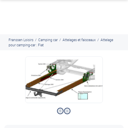
J'en profite
Paiement en ligne sécurisé, en 4x par Paypal
Franssen Loisirs
/
Camping car
/
Attelages et faisceaux
/
Attelage
pour camping-car : Fiat