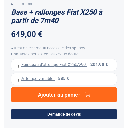
REF : 101100
Base + rallonges Fiat X250 à
partir de 7m40
649,00 €
Attention ce produit nécessite des options.
Contactez-nous
si vous avez un doute
Faisceau d'attelage Fiat X250/290
201.90 €
Attelage variable
535 €
Ajouter au panier
Demande de devis