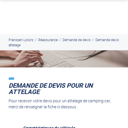
J'en profite
Paiement en ligne sécurisé, en 4x par Paypal
Franssen Loisirs
/
Réassurance
/
Demande de devis
/
Demande devis
attelage
DEMANDE DE DEVIS POUR UN
ATTELAGE
Pour recevoir votre devis pour un attelage de camping-car,
merci de renseigner la fiche ci-dessous :
Caractéristiques du véhicule