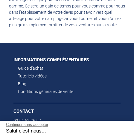
gamme. Ce sera un gain de temps pour vous comme pour nous
dans l’établissement de votre devis pour savoir vers quel
attelage pour votre camping-car vous tourner et vous n’aurez
plus qu’à simplement profiter de vos aventures sur la route.
INFORMATIONS COMPLÉMENTAIRES
Guide d'achat
Tutoriels vidéos
Blog
Conditions générales de vente
CONTACT
02 51 52 26 57
Continuer sans accepter
contacts@franssen-loisirs.fr
Salut c'est nous...