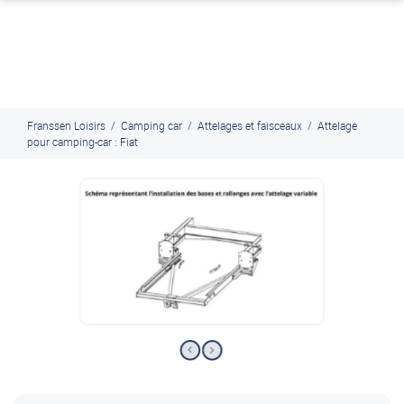
J'en profite
Paiement en ligne sécurisé, en 4x par Paypal
Franssen Loisirs
/
Camping car
/
Attelages et faisceaux
/
Attelage
pour camping-car : Fiat