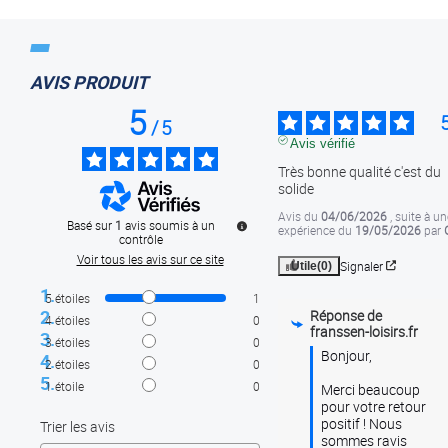
AVIS PRODUIT
5
/
5
Avis vérifié
Très bonne qualité c'est du 
solide
Avis du
04/06/2026
, suite à un
Basé sur
1
avis soumis à un
expérience du
19/05/2026
par
contrôle
Voir tous les avis sur ce site
Signaler
Utile
(0)
5
étoiles
1
Réponse de
4
étoiles
0
franssen-loisirs.fr
3
étoiles
0
Bonjour,

2
étoiles
0
1
étoile
0
Merci beaucoup 
pour votre retour 
positif ! Nous 
Trier les avis
sommes ravis 