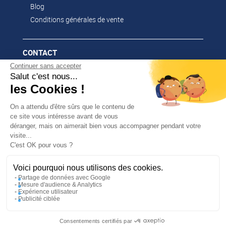
Blog
Conditions générales de vente
CONTACT
Continuer sans accepter
02 51 52 26 57
Salut c'est nous...
contacts@franssen-loisirs.fr
les Cookies !
On a attendu d'être sûrs que le contenu de
ce site vous intéresse avant de vous
déranger, mais on aimerait bien vous accompagner pendant votre
NOS MARQUES PARTENAIRES
visite...
✕
C'est OK pour vous ?
PROFITEZ DE -5 %
Altago
Sur votre première commande en
Multi-Mover
vous abonnant à notre newsletter !
Voici pourquoi nous utilisons des cookies.
Partage de données avec Google
Mesure d'audience & Analytics
Expérience utilisateur
/
UNE RÉALISATION MEDIAPILOTE
MENTIONS
Publicité ciblée
/
En m’inscrivant, j’accepte la politique de confidentialité
LÉGALES
LA GESTION DE VOS DONNÉES
/
PERSONNELLES (RGPD)
PLAN DU SITE
Consentements certifiés par
J'en profite