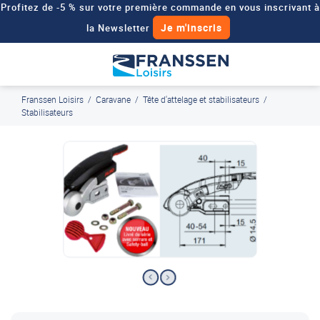
Profitez de -5 % sur votre première commande en vous inscrivant à
Je m'inscris
la Newsletter
Besoin d'un devis personnalisé pour votre véhicule de loisirs ?
Demander un devis
Franssen Loisirs
/
Caravane
/
Tête d'attelage et stabilisateurs
/
J'en profite
Paiement en ligne sécurisé, en 4x par Paypal
Stabilisateurs