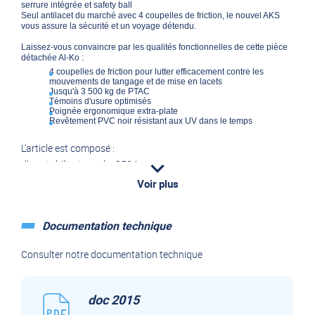
serrure intégrée et safety ball
Seul antilacet du marché avec 4 coupelles de friction, le nouvel AKS
vous assure la sécurité et un voyage détendu.
Laissez-vous convaincre par les qualités fonctionnelles de cette pièce
détachée Al-Ko :
4 coupelles de friction pour lutter efficacement contre les
mouvements de tangage et de mise en lacets
Jusqu'à 3 500 kg de PTAC
Témoins d'usure optimisés
Poignée ergonomique extra-plate
Revêtement PVC noir résistant aux UV dans le temps
L'article est composé :
d'un stabilisateur aks 3504
d'un safety ball
Voir plus
kit visserie
notice d'utilisation
Documentation technique
*Attention : ce produit est uniquement destiné aux remorques ou
caravanes avec un PTAC de 3500 kg ET avec un fut coulissant de 60
mm.
Consulter notre documentation technique
doc 2015