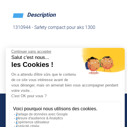
Description
1310944 - Safety compact pour aks 1300
Continuer sans accepter
Salut c'est nous...
Documentation technique
les Cookies !
On a attendu d'être sûrs que le contenu
Télécharger
Télécharger
de ce site vous intéresse avant de
vous déranger, mais on aimerait bien vous accompagner pendant
votre visite...
C'est OK pour vous ?
Voici pourquoi nous utilisons des cookies.
Partage de données avec Google
Mesure d'audience & Analytics
INFORMATIONS COMPLÉMENTAIRES
Expérience utilisateur
Publicité ciblée