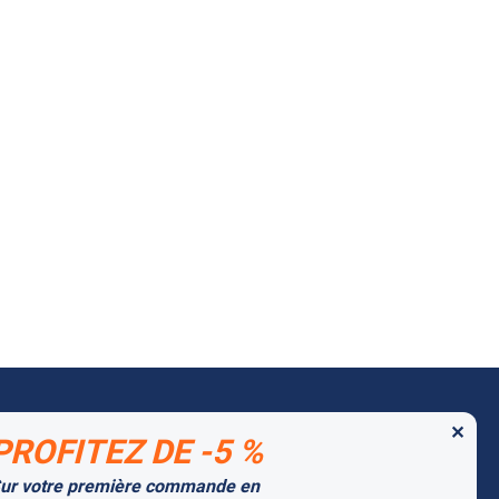
✕
PROFITEZ DE -5 %
 MARQUES PARTENAIRES
ur votre première commande en