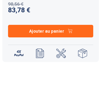
98,56 €
NDS DOMETIC
Autres accessoires
83,78 €
EcoFlow
le effet
terie externe / chargeur
Créer un compte
KO (HY4)
-Ko
tres accessoires
Ajouter au panier
REMORQUE YO
accessoires remorque YO
Éléments de confort