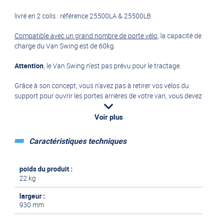
livré en 2 colis : référence 25500LA & 25500LB
Compatible avec un grand nombre de porte vélo
, la capacité de
charge du Van Swing est de 60kg.
Attention
, le Van Swing n'est pas prévu pour le tractage.
Grâce à son concept, vous n'avez pas à retirer vos vélos du
support pour ouvrir les portes arrières de votre van, vous devez
simplement faire pivoter le bras.
Voir plus
(rotation 90° avec vélos, 110° sans vélos)
Caractéristiques techniques
Installer sur les points de fixation de l'attelage, le porte vélo se
trouve à la hauteur de vos genoux, un réel confort pour
installer les vélos.
poids du produit :
22 kg
Le porte vélo doit être installé par un professionnel, il nécessite
largeur :
l'installation d'un attelage au préalable si votre véhicule n'en est
930 mm
pas équipé.