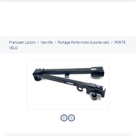
J'en profite
Paiement en ligne sécurisé, en 4x par Paypal
Franssen Loisirs
/
Van-life
/
Portage Porte moto & porte vélo
/
PORTE
VÉLO