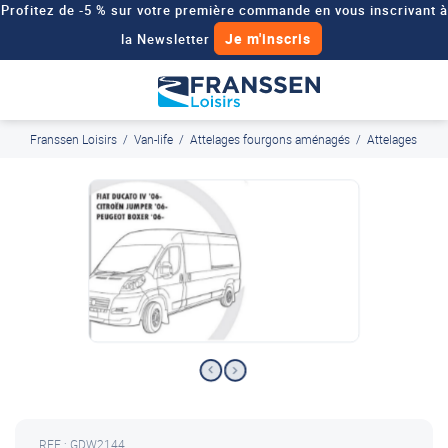
Profitez de -5 % sur votre première commande en vous inscrivant à
Je m'inscris
la Newsletter
Besoin d'un devis personnalisé pour votre véhicule de loisirs ?
Demander un devis
Franssen Loisirs
/
Van-life
/
Attelages fourgons aménagés
/
Attelages
J'en profite
Paiement en ligne sécurisé, en 4x par Paypal
REF : GDW2144