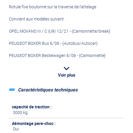
Rotule fixe boulonné sur la traverse de l'attelage
Convient aux modèles suivant :
OPEL MOVANO III / C (U9) 12/'21 - {Camionnette/break}
PEUGEOT BOXER Bus 6/'06 - {Autobus/Autocar}
PEUGEOT BOXER Bestelwagen 6/'06 - {Camionnette}
FIAT DUCATO Bus (250_, 290_) 6/'06 - {Autobus/Autocar}
Voir plus
FIAT DUCATO Bestelwagen (250_, 290_) 6/'06 -
{Camionnette
CITROEN JUMPER Bestelwagen 6/'06 -
Caractéristiques techniques
{Camionnette}
CITROEN JUMPER Bus 6/'06 - {Autobus/Autocar}
capacité de traction :
3000 kg
Pensez à commander le faisceau électrique, celui-ci dépend de
l'année du véhicule
démontage pare-choc :
Oui