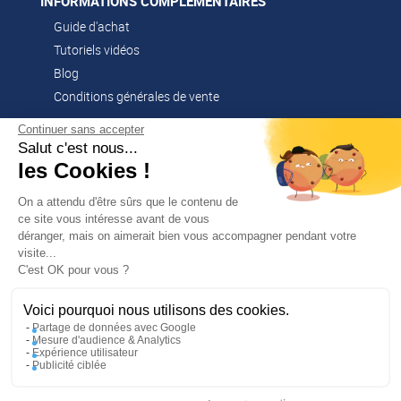
INFORMATIONS COMPLÉMENTAIRES
Guide d'achat
Tutoriels vidéos
Blog
Conditions générales de vente
Continuer sans accepter
Salut c'est nous...
CONTACT
les Cookies !
02 51 52 26 57
contacts@franssen-loisirs.fr
On a attendu d'être sûrs que le contenu de
ce site vous intéresse avant de vous
déranger, mais on aimerait bien vous accompagner pendant votre
visite...
✕
C'est OK pour vous ?
PROFITEZ DE -5 %
Sur votre première commande en
NOS MARQUES PARTENAIRES
vous abonnant à notre newsletter !
Voici pourquoi nous utilisons des cookies.
Altago
Partage de données avec Google
Mesure d'audience & Analytics
Multi-Mover
Expérience utilisateur
Publicité ciblée
En m’inscrivant, j’accepte la politique de confidentialité