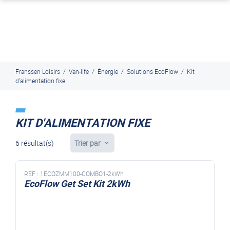
J'en profite
Paiement en ligne sécurisé, en 4x par Paypal
Franssen Loisirs
/
Van-life
/
Énergie
/
Solutions EcoFlow
/
Kit
d'alimentation fixe
KIT D'ALIMENTATION FIXE
6 résultat(s)
Trier par
REF :
1ECOZMM100-COMBO1-2kWh
EcoFlow Get Set Kit 2kWh