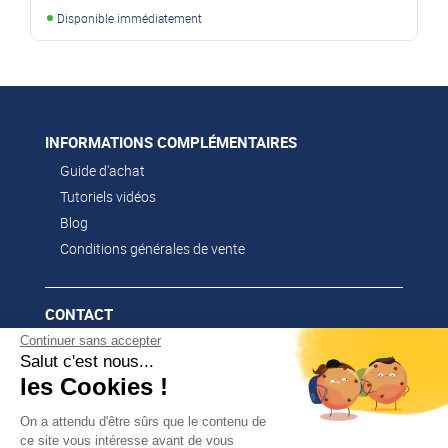
Disponible immédiatement
INFORMATIONS COMPLÉMENTAIRES
Guide d'achat
Tutoriels vidéos
Blog
Conditions générales de vente
CONTACT
Continuer sans accepter
02 51 52 26 57
Salut c'est nous...
contacts@franssen-loisirs.fr
les Cookies !
On a attendu d'être sûrs que le contenu de
ce site vous intéresse avant de vous