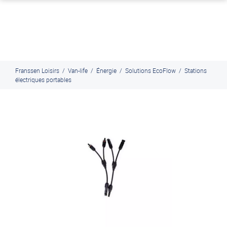
J'en profite
Paiement en ligne sécurisé, en 4x par Paypal
Franssen Loisirs
/
Van-life
/
Énergie
/
Solutions EcoFlow
/
Stations
électriques portables