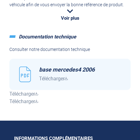
véhicule afin de vous envoyer la bonne référence de produit.
Les rallonges sont livrés dans leur longueur maximale,
Voir plus
permettant l'adaptation sur chaque véhicule.
Documentation technique
Le F3 de la carte grise doit être renseigné pour l'installation d'un
attelage.
Consulter notre documentation technique
Produit expédié sous 48 à 72 heures
base mercedes4 2006
Demandez un devis :
https://www.franssen-
remorques.fr/demande-de-devis/demande-devis-attelage/
Télécharger
Télécharger
Télécharger
INFORMATIONS COMPLÉMENTAIRES