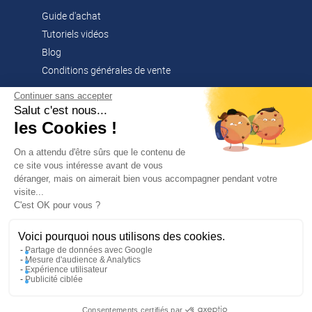
Guide d'achat
Tutoriels vidéos
Blog
Conditions générales de vente
Continuer sans accepter
Salut c'est nous...
CONTACT
les Cookies !
02 51 52 26 57
contacts@franssen-loisirs.fr
On a attendu d'être sûrs que le contenu de
ce site vous intéresse avant de vous
déranger, mais on aimerait bien vous accompagner pendant votre
visite...
✕
C'est OK pour vous ?
PROFITEZ DE -5 %
Sur votre première commande en
NOS MARQUES PARTENAIRES
vous abonnant à notre newsletter !
Voici pourquoi nous utilisons des cookies.
Altago
Partage de données avec Google
Mesure d'audience & Analytics
Multi-Mover
Expérience utilisateur
Publicité ciblée
En m’inscrivant, j’accepte la politique de confidentialité
Consentements certifiés par