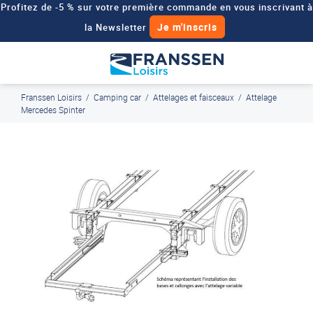
Profitez de -5 % sur votre première commande en vous inscrivant à
Je m'inscris
la Newsletter
Besoin d'un devis personnalisé pour votre véhicule de loisirs ?
Demander un devis
Franssen Loisirs
/
Camping car
/
Attelages et faisceaux
/
Attelage
J'en profite
Paiement en ligne sécurisé, en 4x par Paypal
Mercedes Spinter