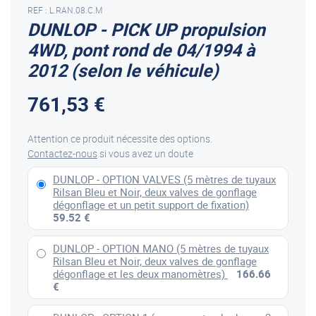
REF : L.RAN.08.C.M
DUNLOP - PICK UP propulsion
4WD, pont rond de 04/1994 à
2012 (selon le véhicule)
761,53 €
Attention ce produit nécessite des options.
Contactez-nous
si vous avez un doute
DUNLOP - OPTION VALVES (5 mètres de tuyaux
Rilsan Bleu et Noir, deux valves de gonflage
dégonflage et un petit support de fixation)
59.52 €
DUNLOP - OPTION MANO (5 mètres de tuyaux
Rilsan Bleu et Noir, deux valves de gonflage
dégonflage et les deux manomètres)
166.66
€