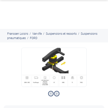
J'en profite
Paiement en ligne sécurisé, en 4x par Paypal
Franssen Loisirs
/
Van-life
/
Suspensions et ressorts
/
Suspensions
pneumatiques
/
FORD