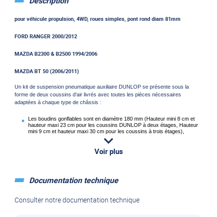
Description
pour véhicule propulsion, 4WD, roues simples, pont rond diam 81mm
FORD RANGER 2000/2012
MAZDA B2300 & B2500 1994/2006
MAZDA BT 50 (2006/2011)
Un kit de suspension pneumatique auxiliaire DUNLOP se présente sous la
forme de deux coussins d'air livrés avec toutes les pièces nécessaires
adaptées à chaque type de châssis :
Les boudins gonflables sont en diamètre 180 mm (Hauteur mini 8 cm et
hauteur maxi 23 cm pour les coussins DUNLOP à deux étages, Hauteur
mini 9 cm et hauteur maxi 30 cm pour les coussins à trois étages),
Les supports de fixation supérieurs pour fixer le coussin au longeron du
châssis,
Voir plus
Les supports de fixation inférieurs pour fixer le coussin sur les lames de
ressort, sur l'essieu ou sur le pont pour les véhicules à propulsion,
Les vis, écrous, boulons, rondelles nécessaires,
Documentation technique
Les tuyaux Rilsan (bleu et noir diamètre 5*3) souples et faciles à placer
sous le châssis (en longueur suffisante : soit deux fois 5 mètres de
Consulter notre documentation technique
chaque couleur, soit deux fois 10 mètres de chaque couleur selon l'option
de gonflage choisie),