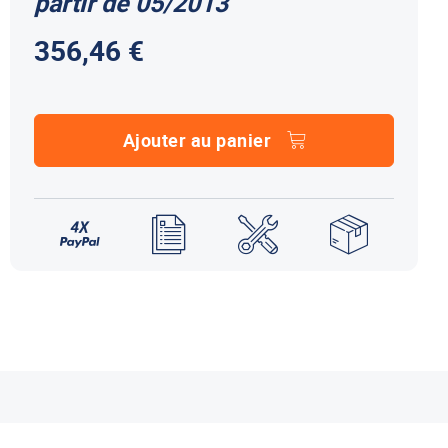
partir de 05/2013
NDS DOMETIC
Autres accessoires
356,46 €
EcoFlow
le effet
terie externe / chargeur
Créer un compte
KO (HY4)
-Ko
tres accessoires
Ajouter au panier
REMORQUE YO
accessoires remorque YO
Éléments de confort