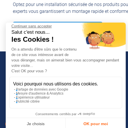
Optez pour une installation sécurisée de nos produits pou
experts vous garantissent un montage rapide et conforme,
Continuer sans accepter
Découvrir nos services de montage
Salut c'est nous...
les Cookies !
On a attendu d'être sûrs que le contenu
de ce site vous intéresse avant de
vous déranger, mais on aimerait bien vous accompagner pendant
votre visite...
C'est OK pour vous ?
INFORMATIONS COMPLÉMENTAIRES
Voici pourquoi nous utilisons des cookies.
Guide d'achat
Partage de données avec Google
Tutoriels vidéos
Mesure d'audience & Analytics
Expérience utilisateur
Blog
Publicité ciblée
Conditions générales de vente
Consentements certifiés par
Je choisis
OK pour moi