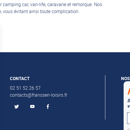
r camping car, van-life, caravane et remorque. Nos
 vous évitant ainsi toute complication.
CONTACT
NOS
Al
02 51 52 26 57
contacts@franssen-loisirs.fr
Mu
S
v