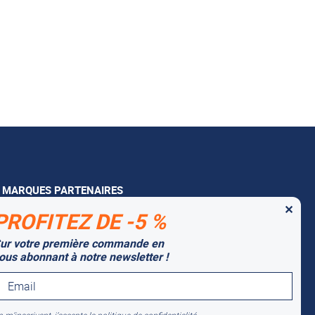
 MARQUES PARTENAIRES
✕
tago
PROFITEZ DE -5 %
lti-Mover
ur votre première commande en
ous abonnant à notre newsletter !