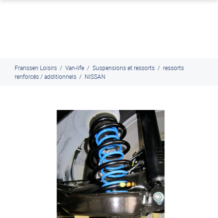
J'en profite
Paiement en ligne sécurisé, en 4x par Paypal
Franssen Loisirs
/
Van-life
/
Suspensions et ressorts
/
ressorts
renforcés / additionnels
/
NISSAN