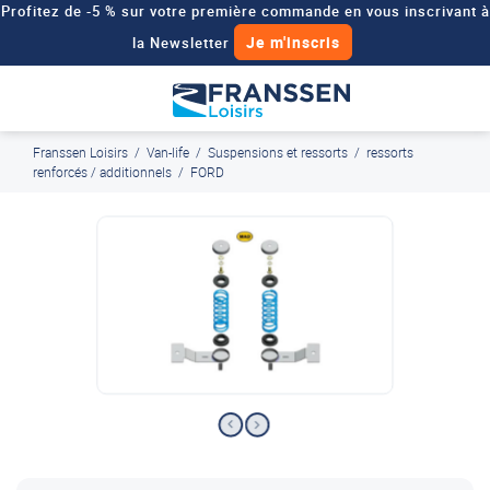
Profitez de -5 % sur votre première commande en vous inscrivant à
Je m'inscris
la Newsletter
Besoin d'un devis personnalisé pour votre véhicule de loisirs ?
Demander un devis
Franssen Loisirs
/
Van-life
/
Suspensions et ressorts
/
ressorts
J'en profite
Paiement en ligne sécurisé, en 4x par Paypal
renforcés / additionnels
/
FORD