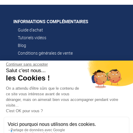
INFORMATIONS COMPLÉMENTAIRES
Guide d'achat
Tutoriels vidéos
Blog
Conditions générales de vente
Continuer sans accepter
Salut c'est nous...
CONTACT
les Cookies !
02 51 52 26 57
contacts@franssen-loisirs.fr
On a attendu d'être sûrs que le contenu de
ce site vous intéresse avant de vous
déranger, mais on aimerait bien vous accompagner pendant votre
visite...
✕
C'est OK pour vous ?
PROFITEZ DE -5 %
Sur votre première commande en
NOS MARQUES PARTENAIRES
vous abonnant à notre newsletter !
Voici pourquoi nous utilisons des cookies.
Altago
Partage de données avec Google