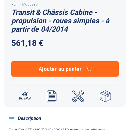
REF : HV-068290
Transit & Châssis Cabine -
propulsion - roues simples - à
partir de 04/2014
561,18 €
Ajouter au panier
Description
Pour Ford TRANSIT 310/330/350 propulsion, charges