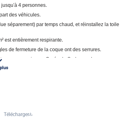
 jusqu'à 4 personnes.
part des véhicules.
ue séparement) par temps chaud, et réinstallez la toile
m² est entièrement respirante.
gles de fermeture de la coque ont des serrures.
otre propore usine en Corée du Sud avec des
 plus
Télécharger