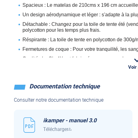
Spacieux : Le matelas de 210cms x 196 cm accueille
Un design a
é
rodynamique et léger : s'adapte à la plu
Détachable : Changez pour la toile de tente été (vend
polycotton pour les temps plus frais.
Réspirante : La toile de tente en polycotton de 300g/
Fermetures de coque : Pour votre tranquilité, les san
Qualité : La Sky4X est fabriquée avec amour dans n
composants de qualité.
Voir
Documentation technique
Consulter notre documentation technique
ikamper - manuel 3.0
Télécharger