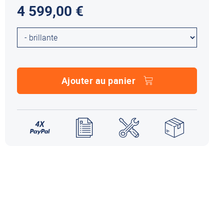
4 599,00 €
NDS DOMETIC
Autres accessoires
EcoFlow
le effet
terie externe / chargeur
Créer un compte
KO (HY4)
-Ko
tres accessoires
Ajouter au panier
REMORQUE YO
accessoires remorque YO
Éléments de confort