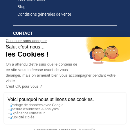
Blog
Conditions générales de vente
CONTACT
Continuer sans accepter
02 51 52 26 57
Salut c'est nous...
contacts@franssen-loisirs.fr
les Cookies !
On a attendu d'être sûrs que le contenu de
ce site vous intéresse avant de vous
déranger, mais on aimerait bien vous accompagner pendant votre
NOS MARQUES PARTENAIRES
visite...
✕
C'est OK pour vous ?
PROFITEZ DE -5 %
Altago
Sur votre première commande en
Multi-Mover
vous abonnant à notre newsletter !
Voici pourquoi nous utilisons des cookies.
Partage de données avec Google
Mesure d'audience & Analytics
Expérience utilisateur
/
UNE RÉALISATION MEDIAPILOTE
MENTIONS
Publicité ciblée
/
En m’inscrivant, j’accepte la politique de confidentialité
LÉGALES
LA GESTION DE VOS DONNÉES
/
PERSONNELLES (RGPD)
PLAN DU SITE
Consentements certifiés par