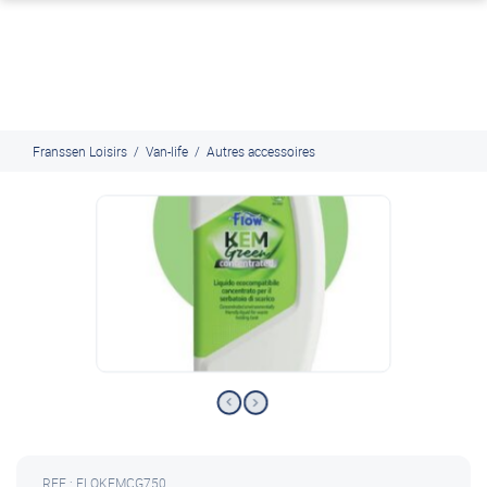
J'en profite
Paiement en ligne sécurisé, en 4x par Paypal
Franssen Loisirs
/
Van-life
/
Autres accessoires
REF : FLOKEMCG750