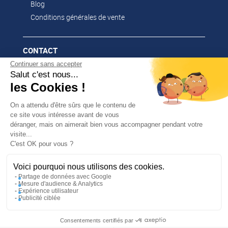
Blog
Conditions générales de vente
CONTACT
Continuer sans accepter
02 51 52 26 57
Salut c'est nous...
contacts@franssen-loisirs.fr
les Cookies !
On a attendu d'être sûrs que le contenu de
ce site vous intéresse avant de vous
déranger, mais on aimerait bien vous accompagner pendant votre
NOS MARQUES PARTENAIRES
visite...
✕
C'est OK pour vous ?
PROFITEZ DE -5 %
Altago
Sur votre première commande en
Multi-Mover
vous abonnant à notre newsletter !
Voici pourquoi nous utilisons des cookies.
Partage de données avec Google
Mesure d'audience & Analytics
Expérience utilisateur
/
UNE RÉALISATION MEDIAPILOTE
MENTIONS
Publicité ciblée
/
En m’inscrivant, j’accepte la politique de confidentialité
LÉGALES
LA GESTION DE VOS DONNÉES
/
PERSONNELLES (RGPD)
PLAN DU SITE
Consentements certifiés par
J'en profite