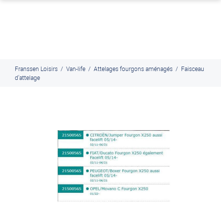
J'en profite
Paiement en ligne sécurisé, en 4x par Paypal
Franssen Loisirs
/
Van-life
/
Attelages fourgons aménagés
/
Faisceau
d'attelage