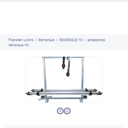
J'en profite
Paiement en ligne sécurisé, en 4x par Paypal
Franssen Loisirs
/
Remorque
/
REMORQUE YO
/
accessoires
remorque YO