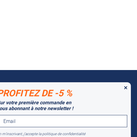
✕
PROFITEZ DE -5 %
 MARQUES PARTENAIRES
ur votre première commande en
tago
ous abonnant à notre newsletter !
lti-Mover
 m’inscrivant, j’accepte la politique de confidentialité