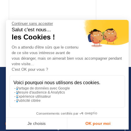
Continuer sans accepter
Salut c'est nous...
les Cookies !
48,38 €
Disponible immédiatement
On a attendu d'être sûrs que le contenu
de ce site vous intéresse avant de
vous déranger, mais on aimerait bien vous accompagner pendant
votre visite...
C'est OK pour vous ?
Voici pourquoi nous utilisons des cookies.
Partage de données avec Google
Mesure d'audience & Analytics
INFORMATIONS COMPLÉMENTAIRES
Expérience utilisateur
Publicité ciblée
Guide d'achat
Tutoriels vidéos
Consentements certifiés par
Blog
Je choisis
OK pour moi
Conditions générales de vente