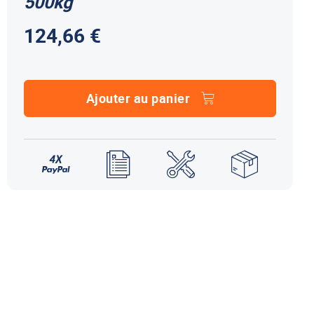
500kg
NDS DOMETIC
Autres accessoires
124,66 €
EcoFlow
le effet
terie externe / chargeur
Créer un compte
KO (HY4)
-Ko
tres accessoires
Ajouter au panier
REMORQUE YO
accessoires remorque YO
Éléments de confort