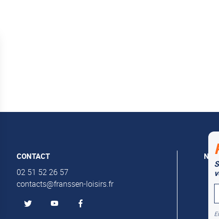
CONTACT
NOS
S
Al
02 51 52 26 57
v
contacts@franssen-loisirs.fr
Mu
En