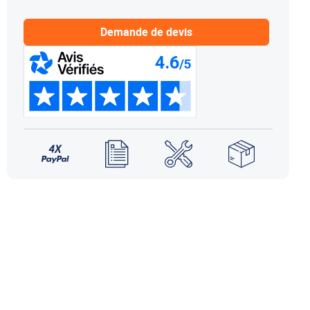
NDS DOMETIC
Autres accessoires
EcoFlow
Demande de devis
le effet
terie externe / chargeur
Créer un compte
KO (HY4)
-Ko
tres accessoires
REMORQUE YO
accessoires remorque YO
Éléments de confort