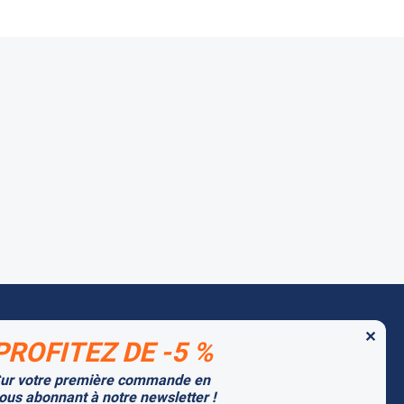
✕
PROFITEZ DE -5 %
 MARQUES PARTENAIRES
ur votre première commande en
tago
ous abonnant à notre newsletter !