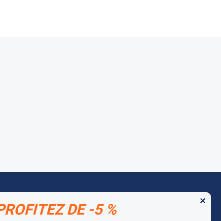
✕
PROFITEZ DE -5 %
 MARQUES PARTENAIRES