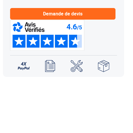
NDS DOMETIC
Autres accessoires
EcoFlow
Demande de devis
le effet
terie externe / chargeur
Créer un compte
KO (HY4)
-Ko
tres accessoires
REMORQUE YO
accessoires remorque YO
Éléments de confort