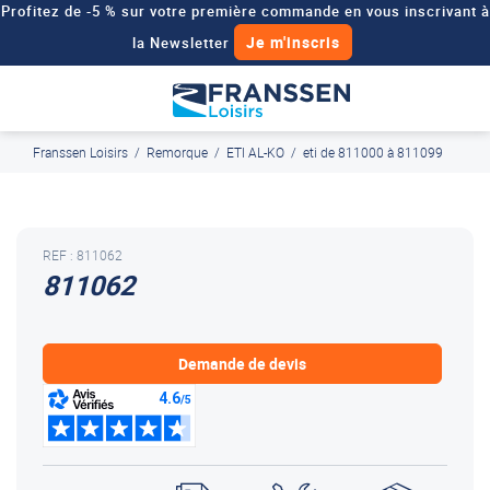
Profitez de -5 % sur votre première commande en vous inscrivant à
Je m'inscris
la Newsletter
Besoin d'un devis personnalisé pour votre véhicule de loisirs ?
Demander un devis
Franssen Loisirs
/
Remorque
/
ETI AL-KO
/
eti de 811000 à 811099
J'en profite
Paiement en ligne sécurisé, en 4x par Paypal
REF : 811062
811062
Demande de devis