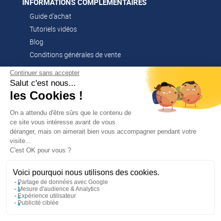
INFORMATIONS COMPLÉMENTAIRES
Guide d'achat
Tutoriels vidéos
Blog
Conditions générales de vente
Continuer sans accepter
Salut c'est nous...
CONTACT
les Cookies !
02 51 52 26 57
contacts@franssen-loisirs.fr
On a attendu d'être sûrs que le contenu de
ce site vous intéresse avant de vous
déranger, mais on aimerait bien vous accompagner pendant votre
visite...
✕
C'est OK pour vous ?
PROFITEZ DE -5 %
Sur votre première commande en
NOS MARQUES PARTENAIRES
vous abonnant à notre newsletter !
Voici pourquoi nous utilisons des cookies.
Altago
Partage de données avec Google
Mesure d'audience & Analytics
Multi-Mover
Expérience utilisateur
Publicité ciblée
En m’inscrivant, j’accepte la politique de confidentialité