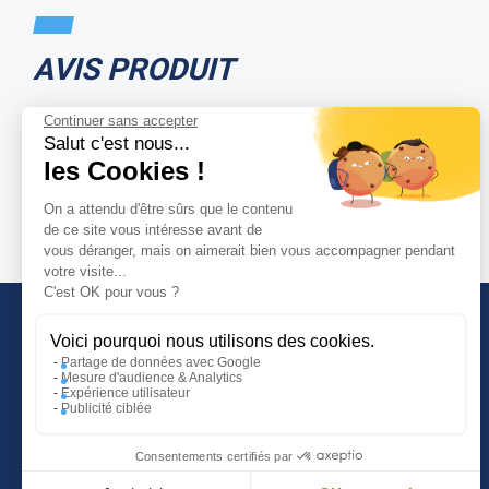
AVIS PRODUIT
Continuer sans accepter
Salut c'est nous...
les Cookies !
On a attendu d'être sûrs que le contenu
de ce site vous intéresse avant de
vous déranger, mais on aimerait bien vous accompagner pendant
votre visite...
C'est OK pour vous ?
Voici pourquoi nous utilisons des cookies.
Partage de données avec Google
Mesure d'audience & Analytics
INFORMATIONS COMPLÉMENTAIRES
Expérience utilisateur
Publicité ciblée
Guide d'achat
Tutoriels vidéos
Consentements certifiés par
Blog