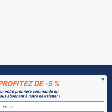
✕
PROFITEZ DE -5 %
 MARQUES PARTENAIRES
ur votre première commande en
tago
ous abonnant à notre newsletter !
lti-Mover