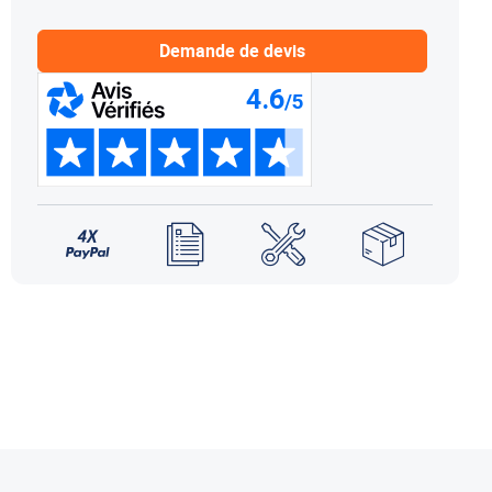
NDS DOMETIC
Autres accessoires
EcoFlow
Demande de devis
le effet
terie externe / chargeur
Créer un compte
KO (HY4)
-Ko
tres accessoires
REMORQUE YO
accessoires remorque YO
Éléments de confort