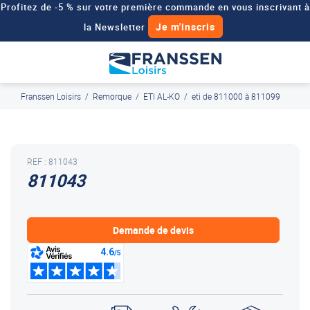
Profitez de -5 % sur votre première commande en vous inscrivant à
Je m'inscris
la Newsletter
Besoin d'un devis personnalisé pour votre véhicule de loisirs ?
Demander un devis
Franssen Loisirs
/
Remorque
/
ETI AL-KO
/
eti de 811000 à 811099
J'en profite
Paiement en ligne sécurisé, en 4x par Paypal
REF : 811043
811043
Demande de devis