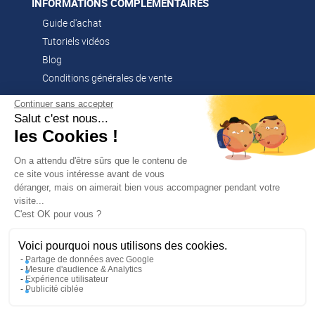
INFORMATIONS COMPLÉMENTAIRES
Guide d'achat
Tutoriels vidéos
Blog
Conditions générales de vente
Continuer sans accepter
Salut c'est nous...
CONTACT
les Cookies !
02 51 52 26 57
contacts@franssen-loisirs.fr
On a attendu d'être sûrs que le contenu de
ce site vous intéresse avant de vous
déranger, mais on aimerait bien vous accompagner pendant votre
visite...
✕
C'est OK pour vous ?
PROFITEZ DE -5 %
Sur votre première commande en
NOS MARQUES PARTENAIRES
vous abonnant à notre newsletter !
Voici pourquoi nous utilisons des cookies.
Altago
Partage de données avec Google
Mesure d'audience & Analytics
Multi-Mover
Expérience utilisateur
Publicité ciblée
En m’inscrivant, j’accepte la politique de confidentialité