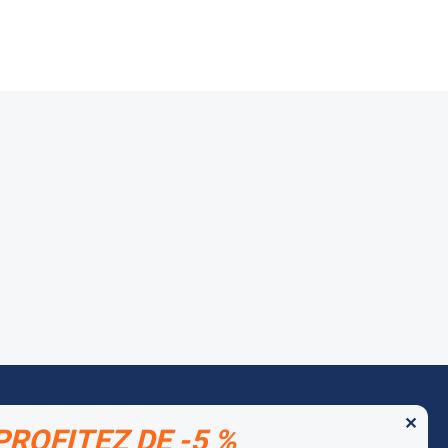
✕
PROFITEZ DE -5 %