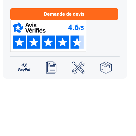
NDS DOMETIC
Autres accessoires
EcoFlow
Demande de devis
le effet
terie externe / chargeur
Créer un compte
KO (HY4)
-Ko
tres accessoires
REMORQUE YO
accessoires remorque YO
Éléments de confort