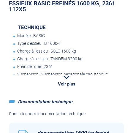
ESSIEUX BASIC FREINÉS 1600 KG, 2361
112X5
TECHNIQUE
Modèle : BASIC
Type d'essieu : B 1600-1
Charge à l'essieu : SOLO 1600 kg
Charge à l'essieu : TANDEM 3200 kg
Frein de roue : 2361
Suspension : Suspension hexagonale caoutchouc
Tourillon : 160 mm
Voir plus
Perçage 112x5
Roulement : Roulement compact
Documentation technique
Trou central jante : mini 63 mm
Consulter notre documentation technique
Fourniture comprenant :
documentation 1600 kg freiné