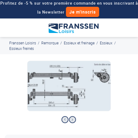
Profitez de -5 % sur votre première commande en vous inscrivant à
Je m'inscris
la Newsletter
Besoin d'un devis personnalisé pour votre véhicule de loisirs ?
Demander un devis
Franssen Loisirs
/
Remorque
/
Essieux et freinage
/
Essieux
/
J'en profite
Paiement en ligne sécurisé, en 4x par Paypal
Essieux freinés