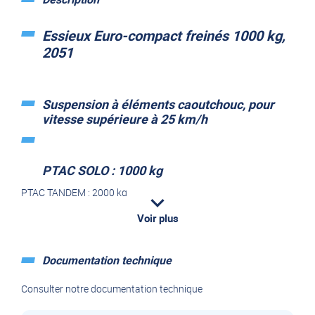
Essieux Euro-compact freinés 1000 kg,
2051
Suspension à éléments caoutchouc, pour
vitesse supérieure à 25 km/h
PTAC SOLO : 1000 kg
PTAC TANDEM : 2000 kg
Voir plus
Fourniture comprenant :
Documentation technique
Arrêt de gaine solo soudé
Consulter notre documentation technique
Palonnier