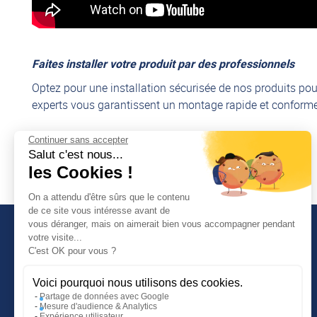
Vis de roue
sans support d'amortisseur
Faites installer votre produit par des professionnels
Traitement de surface :
Optez pour une installation sécurisée de nos produits pou
experts vous garantissent un montage rapide et conforme,
Corps d'essieu galvanisé
Continuer sans accepter
Découvrir nos services de montage
Freins de roue zingué
Salut c'est nous...
Apprêt peinture noire
les Cookies !
On a attendu d'être sûrs que le contenu
de ce site vous intéresse avant de
Mesurez votre essieu à l'aide du tableau ci-contre (ce qu'on
vous déranger, mais on aimerait bien vous accompagner pendant
votre visite...
ATTENTION,
C'est OK pour vous ?
INFORMATIONS COMPLÉMENTAIRES
AL-KO rencontre actuellement des retards dans la produc
Voici pourquoi nous utilisons des cookies.
Guide d'achat
Partage de données avec Google
semaines (hors transport et hors congés), n'hésitez pas
Mesure d'audience & Analytics
Tutoriels vidéos
délais.
Expérience utilisateur