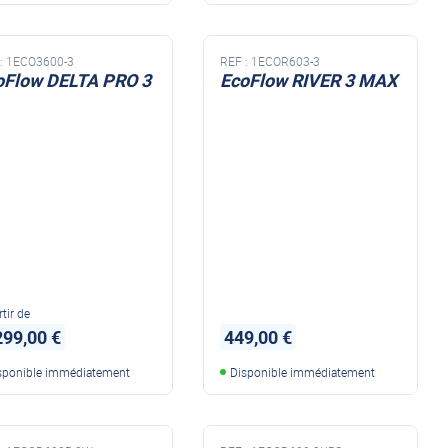
:
1ECO3600-3
REF :
1ECOR603-3
oFlow DELTA PRO 3
EcoFlow RIVER 3 MAX
River 3 plus + EB300
tir de
299,00 €
449,00 €
sponible immédiatement
Disponible immédiatement