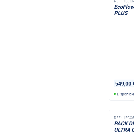
REF :
1ECOR
EcoFlow
PLUS
River 3 
549,00 
Disponibl
REF :
1ECO
PACK D
ULTRA 