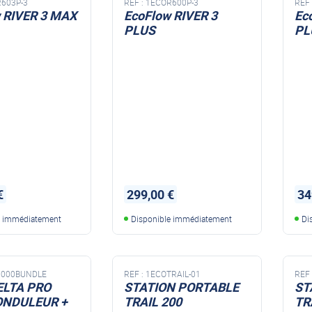
603P-3
REF :
1ECOR600P-3
REF 
 RIVER 3 MAX
EcoFlow RIVER 3
Ec
PLUS
PL
max plus + EB600
€
299,00 €
34
e immédiatement
Disponible immédiatement
Di
6000BUNDLE
REF :
1ECOTRAIL-01
REF 
ELTA PRO
STATION PORTABLE
ST
ONDULEUR +
TRAIL 200
TR