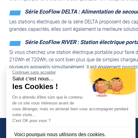
Série EcoFlow DELTA : Alimentation de secou
Les stations électriques de la série DELTA proposent des ca
grandes capacités, elles sont également la meilleure solut
Série EcoFlow RIVER : Station électrique porta
Si vous cherchez une station électrique portable pour faire
210Wh et 720Wh, ce sont bien plus que de simples chargeurs
plusieurs appareils simultanément. Il est également possible
Continuer sans accepter
termes de portabilité en Europe.
Salut c'est nous...
les Cookies !
On a attendu d'être sûrs que le contenu
de ce site vous intéresse avant de
vous déranger, mais on aimerait bien vous accompagner pendant
votre visite...
C'est OK pour vous ?
Voici pourquoi nous utilisons des cookies.