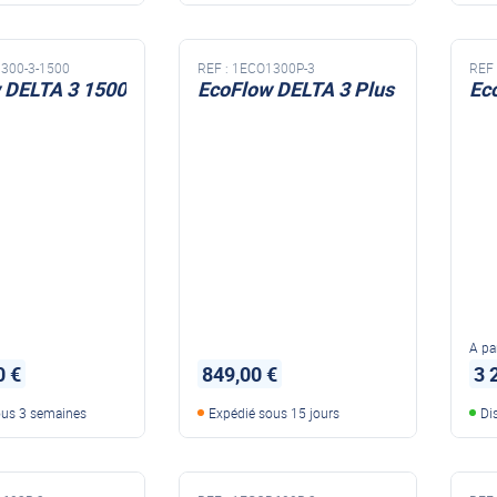
300-3-1500
REF :
1ECO1300P-3
REF 
 DELTA 3 1500
EcoFlow DELTA 3 Plus
Ec
A par
0 €
849,00 €
3 
ous 3 semaines
Expédié sous 15 jours
Di