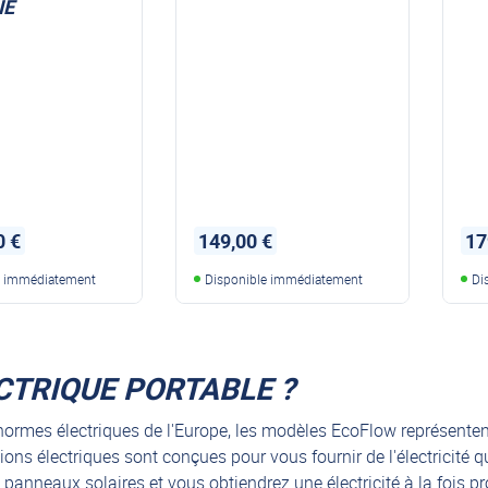
IE
MINI STATION PORTABLE
MI
0 €
149,00 €
17
e immédiatement
Disponible immédiatement
Di
ECTRIQUE PORTABLE ?
normes électriques de l'Europe, les modèles EcoFlow représenten
ions électriques sont conçues pour vous fournir de l'électricité 
anneaux solaires et vous obtiendrez une électricité à la fois pro