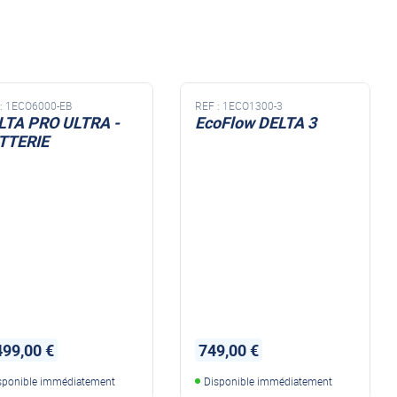
NDS DOMETIC
Autres accessoires
EcoFlow
le effet
terie externe / chargeur
Créer un compte
KO (HY4)
-Ko
:
1ECO6000-EB
REF :
1ECO1300-3
tres accessoires
LTA PRO ULTRA -
EcoFlow DELTA 3
TTERIE
REMORQUE YO
accessoires remorque YO
Éléments de confort
499,00 €
749,00 €
sponible immédiatement
Disponible immédiatement