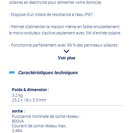
solaires en électricité pour alimenter votre domicile.
- Dispose d'un indice de résistance à l'eau IP67.
- Permet d'alimenter la maison même en faible ensoleillement,
le micro-onduleur s'active seulement avec 3W d'entrée solaire.
- Fonctionne parfaitement avec 99 % des panneaux solaires
sur le marché.
Voir plus
- Installation facile à faire soi-même : plug and play.
Caractéristiques techniques
Poids & dimension :
3.2 kg
25.2 x 18 x 3.5 mm
sortie :
Puissance nominale de sortie réseau :
800VA
Courant de sortie réseau max. :
3,48A