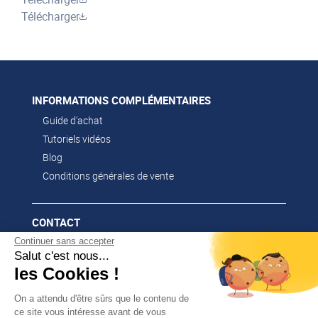
Télécharger
INFORMATIONS COMPLÉMENTAIRES
Guide d'achat
Tutoriels vidéos
Blog
Conditions générales de vente
CONTACT
Continuer sans accepter
02 51 52 26 57
Salut c'est nous...
contacts@franssen-loisirs.fr
les Cookies !
On a attendu d'être sûrs que le contenu de
ce site vous intéresse avant de vous