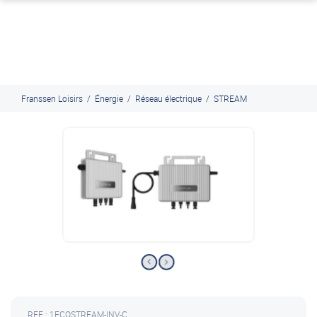
J'en profite
Paiement en ligne sécurisé, en 4x par Paypal
Franssen Loisirs
/
Énergie
/
Réseau électrique
/
STREAM
REF : 1ECOSTREAM-INV-C