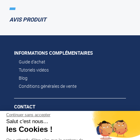
AVIS PRODUIT
INFORMATIONS COMPLÉMENTAIRES
Guide d'achat
Tutoriels vidéos
Blog
Conditions générales de vente
CONTACT
Continuer sans accepter
02 51 52 26 57
Salut c'est nous...
contacts@franssen-loisirs.fr
les Cookies !