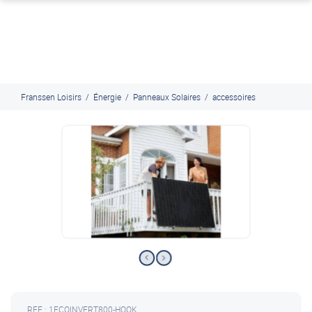
J'en profite
Paiement en ligne sécurisé, en 4x par Paypal
Franssen Loisirs
/
Énergie
/
Panneaux Solaires
/
accessoires
REF : 1ECOINVERT800-HOOK