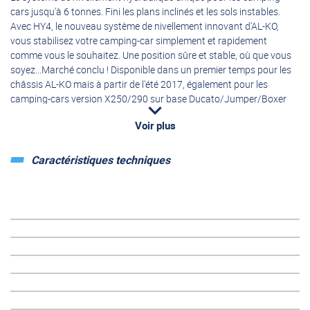
cars jusqu'à 6 tonnes. Fini les plans inclinés et les sols instables.
Avec HY4, le nouveau système de nivellement innovant d'AL-KO,
vous stabilisez votre camping-car simplement et rapidement
comme vous le souhaitez. Une position sûre et stable, où que vous
soyez...Marché conclu ! Disponible dans un premier temps pour les
châssis AL-KO mais à partir de l'été 2017, également pour les
camping-cars version X250/290 sur base Ducato/Jumper/Boxer
avec châssis d'origine.
Voir plus
Les Plus :
Caractéristiques techniques
Une solution propre et peu encombrante : plus besoin de faire
passer des composants hydrauliques à l 'intérieur de votre
véhicule...
Répartition idéale du poids : grâce à 4 unités hydrauliques
placées directement sur le châssis.
Télécommande LED intuitive : nivellement au millimètre près en
seulement 1 minute !
Qualité professionnelle de haut niveau : raccord châssis vérifié
par des spécialistes.
HY4 - (quasi) tout-en-un :