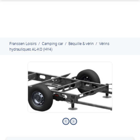
J'en profite
Paiement en ligne sécurisé, en 4x par Paypal
Franssen Loisirs
/
Camping car
/
Béquille & vérin
/
Vérins
hydrauliques AL-KO (HY4)