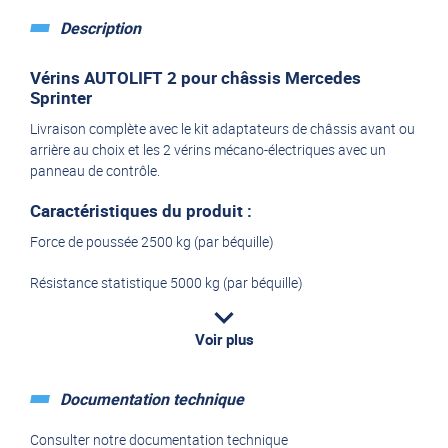
Description
Vérins AUTOLIFT 2 pour châssis Mercedes
Sprinter
Livraison complète avec le kit adaptateurs de châssis avant ou
arrière au choix et les 2 vérins mécano-électriques avec un
panneau de contrôle.
Caractéristiques du produit :
Force de poussée 2500 kg (par béquille)
Résistance statistique 5000 kg (par béquille)
Course totale 180 mm
Voir plus
Course utile de levage 150 mm
Documentation technique
Vitesse de descente : 5 mm / sec
Consulter notre documentation technique
Consommation de courant : 12 A ( à 1000 kg de poussée)