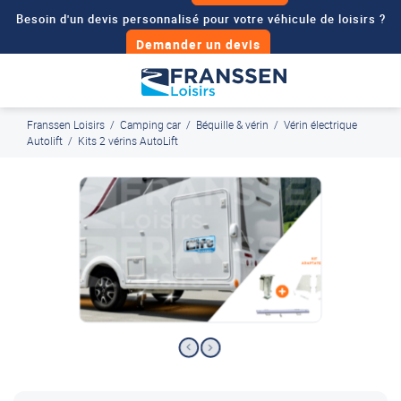
Besoin d'un devis personnalisé pour votre véhicule de loisirs ?
Demander un devis
J'en profite
Paiement en ligne sécurisé, en 4x par Paypal
Franssen Loisirs
/
Camping car
/
Béquille & vérin
/
Vérin électrique
Autolift
/
Kits 2 vérins AutoLift