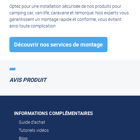
Télécommande + clavier
Optez pour une installation sécurisée de nos produits pour
camping car, van-life, caravane et remorque. Nos experts vous
Garantie 2 ans
garantissent un montage rapide et conforme, vous évitant
ainsi toute complication.
Découvrir nos services de montage
AVIS PRODUIT
INFORMATIONS COMPLÉMENTAIRES
Guide d'achat
Tutoriels vidéos
Blog