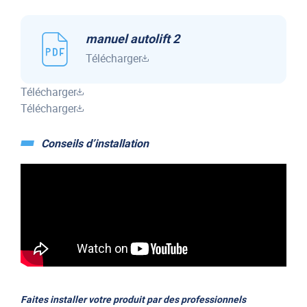
Mesure verticale de 30 cm à 42 cm (réglable) - (important : il
faut une garde au sol minimum de 34 cm pour l'installation du
manuel autolift 2
système)
Télécharger
Poids total du kit 25 kg (hors supports de fixation)
Télécharger
Température de fonctionnement : de -30-jusqu'à + 50*
Télécharger
Conseils d’installation
Avantages
Fonctionnement électromécanique (pas d'huile)
Adaptable à tous types de véhicules
Déverrouillage mécanique
Excellent rapport qualité / prix
Poids total contenu
Faites installer votre produit par des professionnels