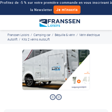
Profitez de -5 % sur votre première commande en vous inscrivant à
Je m'inscris
la Newsletter
Besoin d'un devis personnalisé pour votre véhicule de loisirs ?
Demander un devis
Franssen Loisirs
/
Camping car
/
Béquille & vérin
/
Vérin électrique
J'en profite
Paiement en ligne sécurisé, en 4x par Paypal
Autolift
/
Kits 2 vérins AutoLift