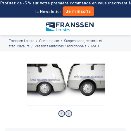
Profitez de -5 % sur votre première commande en vous inscrivant à
Je m'inscris
la Newsletter
Besoin d'un devis personnalisé pour votre véhicule de loisirs ?
Demander un devis
Franssen Loisirs
/
Camping car
/
Suspensions, ressorts et
J'en profite
Paiement en ligne sécurisé, en 4x par Paypal
stabilisateurs
/
Ressorts renforcés / additionnels
/
MAD