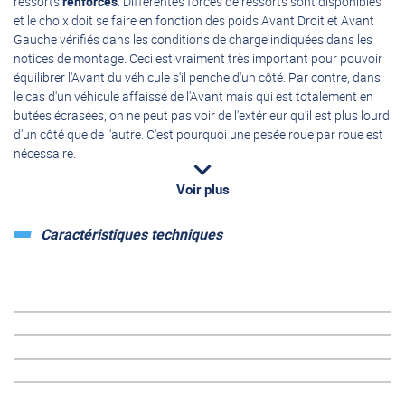
ressorts
renforcés
. Différentes forces de ressorts sont disponibles
et le choix doit se faire en fonction des poids Avant Droit et Avant
Gauche vérifiés dans les conditions de charge indiquées dans les
notices de montage. Ceci est vraiment très important pour pouvoir
équilibrer l'Avant du véhicule s'il penche d'un côté. Par contre, dans
le cas d'un véhicule affaissé de l'Avant mais qui est totalement en
butées écrasées, on ne peut pas voir de l'extérieur qu'il est plus lourd
d'un côté que de l'autre. C'est pourquoi une pesée roue par roue est
nécessaire.
Voir plus
Pour l'arrière des véhicules à lames de ressort et 4x4, aussi sur les
châssis AL-KO, il est possible de monter des ressorts
additionnels
.
Caractéristiques techniques
Les ressorts avant renforcés MAD sont très souvent utilisés sur les
camping-cars Intégraux (où la carrosserie Avant est entièrement
remodelée par le constructeur carrossier du camping-car) ou
camping-cars profilés avec capucine.
Les ressorts avant renforcés Carsupport sont montés à l'avant des
véhicules...
Soit en remplacement des ressorts d'origine sur :