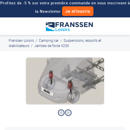
Profitez de -5 % sur votre première commande en vous inscrivant à
Je m'inscris
la Newsletter
Besoin d'un devis personnalisé pour votre véhicule de loisirs ?
Demander un devis
Franssen Loisirs
/
Camping car
/
Suspensions, ressorts et
J'en profite
Paiement en ligne sécurisé, en 4x par Paypal
stabilisateurs
/
Jambes de force X250