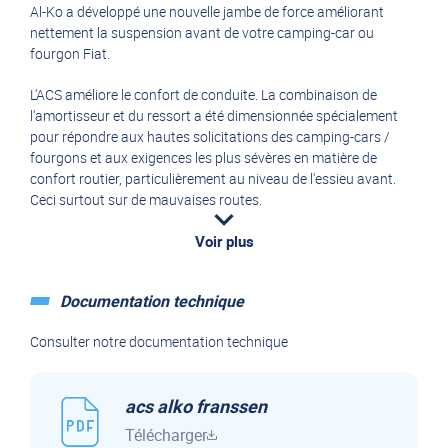
Al-Ko a développé une nouvelle jambe de force améliorant
nettement la suspension avant de votre camping-car ou
fourgon Fiat.
L'ACS améliore le confort de conduite. La combinaison de
l'amortisseur et du ressort a été dimensionnée spécialement
pour répondre aux hautes solicitations des camping-cars /
fourgons et aux exigences les plus sévères en matière de
confort routier, particulièrement au niveau de l'essieu avant.
Ceci surtout sur de mauvaises routes.
Le prix posé dans notre atelier est de 2515€ TTC pour un
Voir plus
châssis cabine, pour un intégral, le prix posé est de 2894.19€
TTC
Documentation technique
Voyagez encore plus détendu !
Consulter notre documentation technique
acs alko franssen
Télécharger